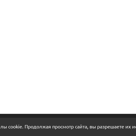
лы cookie. Продолжая просмотр сайта, вы разрешаете их и
КАТАЛОГ
О НАС
К