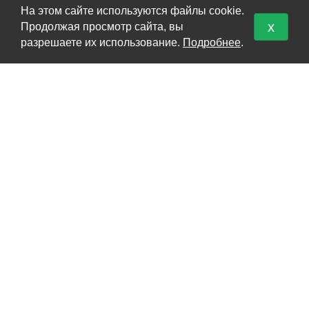
На этом сайте используются файлы cookie.
x
Продолжая просмотр сайта, вы
КАТАЛОГ
разрешаете их использование.
Подробнее
.
Перевоз груз 200
Кремация
Урны для праха
Карта сайта
О НАС
О нас
Политика безопасности
Условия соглашения
Контакты
КОНТАКТЫ