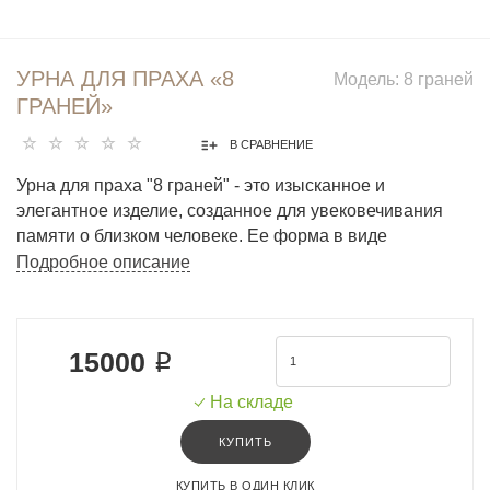
УРНА ДЛЯ ПРАХА «8
Модель:
8 граней
ГРАНЕЙ»
В СРАВНЕНИЕ
Урна для праха "8 граней" - это изысканное и
элегантное изделие, созданное для увековечивания
памяти о близком человеке. Ее форма в виде
восьмигранной придает ей особую изящность и
Подробное описание
оригинальность. Урна изготовлена из качественного
материала, который обеспечивает долговечность и
сохранность праха.
15000 ₽
На складе
КУПИТЬ
КУПИТЬ В ОДИН КЛИК