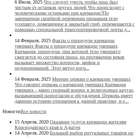
6 Июля, 2025
Что следует учесть чтобы прах был
чистым от останков других людей
Что происходит с
человеческими останками при кремации?По
завершении скорбной церемонии прощания тело
усопшего, помещенное в закрытый гроб, перемещается с
помощью специальной транспортировочной ленты д...
14 Февраля, 2025
Факты о процедуре кремации
умерших
Факты о процедуре кремации умерших
Кремация, процедура, при которой тело умершего
сжигается до состояния праха, на протяжении веков
вызывает множество вопросов, мифов и
недопониманий. Этот метод погр...
14 Февраля, 2025
Мнение церкви о кремации умерших
Что говорит церковь о кремации умерших Кремация
умерших - давно спорный вопрос в религиозных кругах,
вызывающий разногласия и обсуждения. Церковь имеет
давнюю историю отношения к данной практике, и е...
Новости
Все новости
15 Апреля, 2020
Оказание услуги кремации жителям
Краснодарского края и Адыгеи
14 Апреля, 2020
Большой выбор ритуальных товаров по