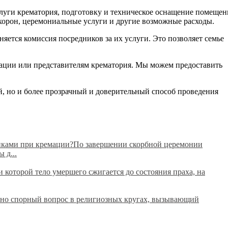
слуги крематория, подготовку и техническое оснащение помеще
охорон, церемониальные услуги и другие возможные расходы.
яется комиссия посредников за их услуги. Это позволяет семье
трации или представителям крематория. Мы можем предоставить
й, но и более прозрачный и доверительный способ проведения
анками при кремации?По завершении скорбной церемонии
 д...
которой тело умершего сжигается до состояния праха, на
вно спорный вопрос в религиозных кругах, вызывающий