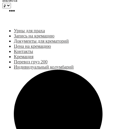
Валюта
Урны для праха
Запись на кремацию
Документы для крематорий
Цена на кремацию
Контакты
Кремация
Перевоз груз 200
Индивидуальный колумбарий