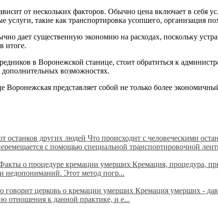
ависит от нескольких факторов. Обычно цена включает в себя у
ые услуги, такие как транспортировка усопшего, организация п
чно дает существенную экономию на расходах, поскольку устран
в итоге.
средников в Воронежской станице, стоит обратиться к админис
и дополнительных возможностях.
це Воронежская представляет собой не только более экономичны
 от останков других людей
Что происходит с человеческими ост
перемещается с помощью специальной транспортировочной ленты
Факты о процедуре кремации умерших Кремация, процедура, при 
 недопониманий. Этот метод погр...
о говорит церковь о кремации умерших Кремация умерших - да
ю отношения к данной практике, и е...