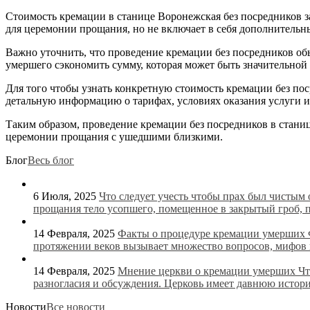
Стоимость кремации в станице Воронежская без посредников з
для церемонии прощания, но не включает в себя дополнительн
Важно уточнить, что проведение кремации без посредников обы
умершего сэкономить сумму, которая может быть значительной 
Для того чтобы узнать конкретную стоимость кремации без по
детальную информацию о тарифах, условиях оказания услуги 
Таким образом, проведение кремации без посредников в стани
церемонии прощания с ушедшими близкими.
Блог
Весь блог
6 Июля, 2025
Что следует учесть чтобы прах был чистым
прощания тело усопшего, помещенное в закрытый гроб, 
14 Февраля, 2025
Факты о процедуре кремации умерших
протяжении веков вызывает множество вопросов, мифов и
14 Февраля, 2025
Мнение церкви о кремации умерших
Чт
разногласия и обсуждения. Церковь имеет давнюю истори
Новости
Все новости