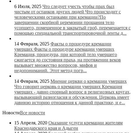
6 Июля, 2025
Что следует учесть чтобы прах был
чистым от останков других людей
Что происходит с
человеческими останками при кремации?По
завершении скорбной церемонии прощания тело
усопшего, помещенное в закрытый гроб, перемещается с
помощью специальной транспортировочной ленты д...
14 Февраля, 2025
Факты о процедуре кремации
умерших
Факты о процедуре кремации умерших
Кремация, процедура, при которой тело умершего
сжигается до состояния праха, на протяжении веков
вызывает множество вопросов, мифов и
недопониманий. Этот метод погр...
14 Февраля, 2025
Мнение церкви о кремации умерших
Что говорит церковь о кремации умерших Кремация
умерших - давно спорный вопрос в религиозных кругах,
вызывающий разногласия и обсуждения. Церковь имеет
давнюю историю отношения к данной практике, и е...
Новости
Все новости
15 Апреля, 2020
Оказание услуги кремации жителям
Краснодарского края и Адыгеи