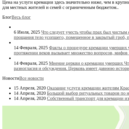
Цена на услуги кремации здесь значительно ниже, чем в крупн
для местных жителей и семей с ограниченным бюджетом..
Блог
Весь блог
6 Июля, 2025
Что следует учесть чтобы прах был чистым
прощания тело усопшего, помещенное в закрытый гроб, 
14 Февраля, 2025
Факты о процедуре кремации умерших
протяжении веков вызывает множество вопросов, мифов и
14 Февраля, 2025
Мнение церкви о кремации умерших
Чт
разногласия и обсуждения. Церковь имеет давнюю истори
Новости
Все новости
15 Апреля, 2020
Оказание услуги кремации жителям Крас
14 Апреля, 2020
Большой выбор ритуальных товаров по н
14 Апреля, 2020
Собственный транспорт для кремации из