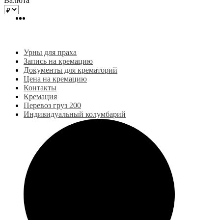
Валюта
Урны для праха
Запись на кремацию
Документы для крематорий
Цена на кремацию
Контакты
Кремация
Перевоз груз 200
Индивидуальный колумбарий