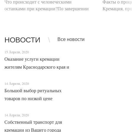
Что происходит с человеческими
Факты о проц
останками при кремации?По завершении
Кремация, про
скорбной церемонии прощания тело
умершего сжиг
усопшего, помещенное в закрытый гроб,
протяжении в
перемещается с помощью специальной
вопросов, ми
транспортировочной ленты д...
метод погр...
НОВОСТИ
Все новости
15 Апреля, 2020
Оказание услуги кремации
жителям Краснодарского края и
Адыгеи
14 Апреля, 2020
Большой выбор ритуальных
товаров по низкой цене
14 Апреля, 2020
Собственный транспорт для
кремации из Вашего города