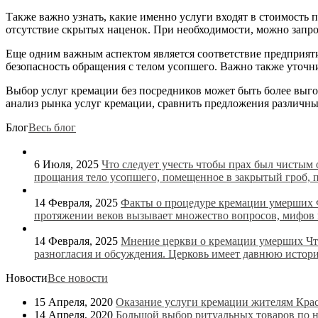
Также важно узнать, какие именно услуги входят в стоимость
отсутствие скрытых наценок. При необходимости, можно запро
Еще одним важным аспектом является соответствие предприяти
безопасность обращения с телом усопшего. Важно также уточн
Выбор услуг кремации без посредников может быть более выго
анализ рынка услуг кремации, сравнить предложения различны
Блог
Весь блог
6 Июля, 2025
Что следует учесть чтобы прах был чистым
прощания тело усопшего, помещенное в закрытый гроб, 
14 Февраля, 2025
Факты о процедуре кремации умерших
протяжении веков вызывает множество вопросов, мифов и
14 Февраля, 2025
Мнение церкви о кремации умерших
Чт
разногласия и обсуждения. Церковь имеет давнюю истори
Новости
Все новости
15 Апреля, 2020
Оказание услуги кремации жителям Крас
14 Апреля, 2020
Большой выбор ритуальных товаров по н