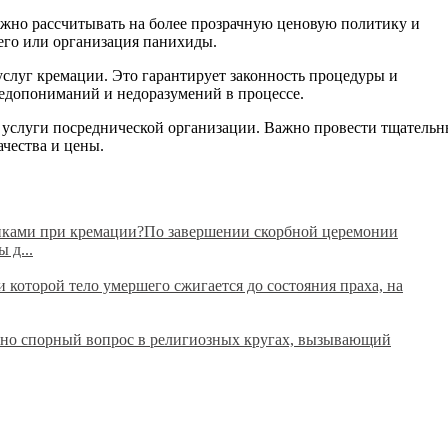
ожно рассчитывать на более прозрачную ценовую политику и
его или организация панихиды.
слуг кремации. Это гарантирует законность процедуры и
недопониманий и недоразумений в процессе.
а услуги посреднической организации. Важно провести тщатель
чества и цены.
анками при кремации?По завершении скорбной церемонии
 д...
которой тело умершего сжигается до состояния праха, на
вно спорный вопрос в религиозных кругах, вызывающий