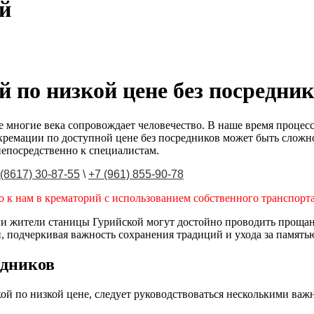
й
 по низкой цене без посредни
 многие века сопровождает человечество. В наше время процесс
кремации по доступной цене без посредников может быть сложн
непосредственно к специалистам.
 (8617) 30-87-55
\
+7 (961) 855-90-78
 к нам в крематорий с использованием собственного транспорта
уги жители станицы Гурийской могут достойно проводить прощан
, подчеркивая важность сохранения традиций и ухода за память
едников
кой по низкой цене, следует руководствоваться несколькими ва