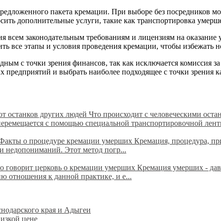
 предложенного пакета кремации. При выборе без посредников м
сить дополнительные услуги, такие как транспортировка умерш
я всем законодательным требованиям и лицензиям на оказание у
ить все этапы и условия проведения кремации, чтобы избежать 
дным с точки зрения финансов, так как исключается комиссия з
х предприятий и выбрать наиболее подходящее с точки зрения ка
 от останков других людей
Что происходит с человеческими ост
перемещается с помощью специальной транспортировочной ленты
Факты о процедуре кремации умерших Кремация, процедура, при 
 недопониманий. Этот метод погр...
о говорит церковь о кремации умерших Кремация умерших - да
ю отношения к данной практике, и е...
нодарского края и Адыгеи
изкой цене