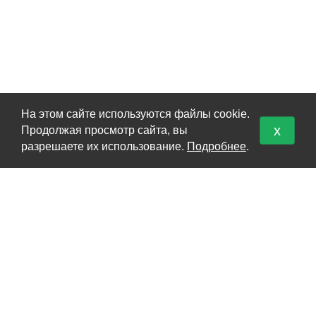
На этом сайте используются файлы cookie.
x
Продолжая просмотр сайта, вы
КАТАЛОГ
разрешаете их использование.
Подробнее
.
Перевоз груз 200
Кремация
Урны для праха
Карта сайта
О НАС
О нас