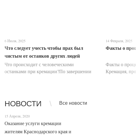
6 Июля, 2025
14 Февраля, 2025
Что следует учесть чтобы прах был
Факты о про
чистым от останков других людей
Что происходит с человеческими
Факты о проц
останками при кремации?По завершении
Кремация, про
скорбной церемонии прощания тело
умершего сжиг
усопшего, помещенное в закрытый гроб,
протяжении в
перемещается с помощью специальной
вопросов, ми
транспортировочной ленты д...
метод погр...
НОВОСТИ
Все новости
15 Апреля, 2020
Оказание услуги кремации
жителям Краснодарского края и