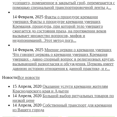
усопшего, помещенное в закрытый гроб, перемещается с
помощью специальной транспортировочной ленты д...
14 Февраля, 2025
Факты о процедуре кремации
умерших
Факты о процедуре кремации умерших
Кремация, процедура, при которой тело умершего
сжигается до состояния праха, на протяжении веков
вызывает множество вопросов, мифов и
недопониманий. Этот метод погр...
14 Февраля, 2025
Мнение церкви о кремации умерших
Что говорит церковь о кремации умерших Кремация
умерших - давно спорный вопрос в религиозных кругах,
вызывающий разногласия и обсуждения. Церковь имеет
давнюю историю отношения к данной практике, и е...
Новости
Все новости
15 Апреля, 2020
Оказание услуги кремации жителям
Краснодарского края и Адыгеи
14 Апреля, 2020
Большой выбор ритуальных товаров по
низкой цене
14 Апреля, 2020
Собственный транспорт для кремации
из Вашего города