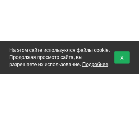
На этом сайте используются файлы cookie.
x
Продолжая просмотр сайта, вы
КАТАЛОГ
разрешаете их использование.
Подробнее
.
Перевоз груз 200
Кремация
Урны для праха
Карта сайта
О НАС
О нас