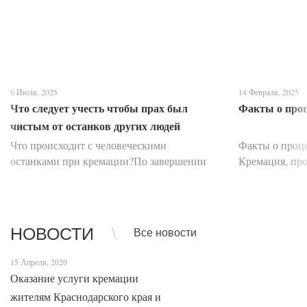
6 Июля, 2025
14 Февраля, 2025
Что следует учесть чтобы прах был
Факты о про
чистым от останков других людей
Что происходит с человеческими
Факты о проц
останками при кремации?По завершении
Кремация, про
скорбной церемонии прощания тело
умершего сжиг
усопшего, помещенное в закрытый гроб,
протяжении в
перемещается с помощью специальной
вопросов, ми
транспортировочной ленты д...
метод погр...
НОВОСТИ
Все новости
15 Апреля, 2020
Оказание услуги кремации
жителям Краснодарского края и