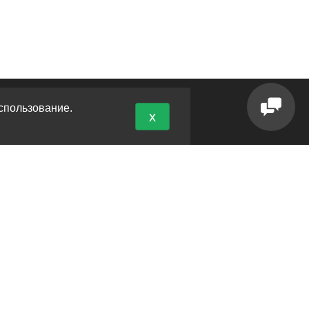
спользование.
x
ОНТАКТЫ
 Новороссийск, кладбище Кабахаха
 Краснодар, ул. Пашковская 70
л.
+7 (8617) 30-87-55
л.
+7 (961) 855-90-78
НН 550208731492 ОГРНИП 325237500067145