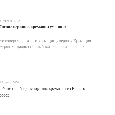
4 Февраля, 2025
нение церкви о кремации умерших
то говорит церковь о кремации умерших Кремация
мерших - давно спорный вопрос в религиозных
ругах, вызывающий разногласия и обсуждения.
ерковь имеет давнюю историю отношения к
анной практике, и е...
4 Апреля, 2020
обственный транспорт для кремации из Вашего
орода