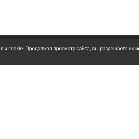
лы cookie. Продолжая просмотр сайта, вы разрешаете их и
КАТАЛОГ
О НАС
К
Перевоз груз 200
О нас
г.
Кремация
Политика безопасности
г.
Урны для праха
Условия соглашения
те
Карта сайта
Контакты
те
И