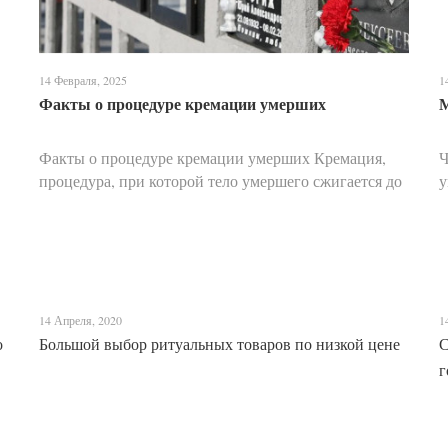
14 Февраля, 2025
1
Факты о процедуре кремации умерших
М
Факты о процедуре кремации умерших Кремация,
Ч
процедура, при которой тело умершего сжигается до
у
состояния праха, на протяжении веков вызывает
к
множество вопросов, мифов и недопониманий. Этот
Ц
метод погр...
д
14 Апреля, 2020
1
о
Большой выбор ритуальных товаров по низкой цене
С
г