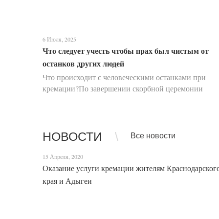
6 Июля, 2025
Что следует учесть чтобы прах был чистым от
останков других людей
Что происходит с человеческими останками при
кремации?По завершении скорбной церемонии
прощания тело усопшего, помещенное в закрытый
гроб, перемещается с помощью специальной
транспортировочной ленты д...
НОВОСТИ
Все новости
15 Апреля, 2020
Оказание услуги кремации жителям Краснодарског
края и Адыгеи