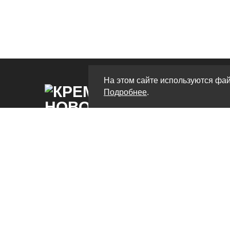
На этом сайте используются фай
Подробнее
.
Крематорий в Новороссийске – это
современный центр, предлагающий широкий
выбор услуг, связанных с кремацией и
дополнительными сервисами. На нашем сайте
вы найдете все необходимые сведения о
высококачественных похоронных услугах,
которые помогут вам в трудное время.
Крематорий Новороссийск