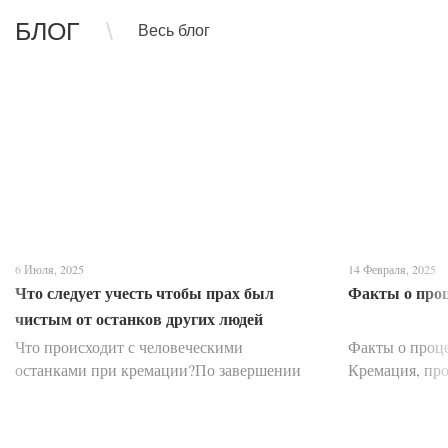
БЛОГ
Весь блог
6 Июля, 2025
14 Февраля, 2025
Что следует учесть чтобы прах был
Факты о про
чистым от останков других людей
Что происходит с человеческими
Факты о проц
останками при кремации?По завершении
Кремация, про
скорбной церемонии прощания тело
умершего сжиг
усопшего, помещенное в закрытый гроб,
протяжении в
перемещается с помощью специальной
вопросов, ми