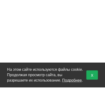
На этом сайте используются файлы cookie.
x
Продолжая просмотр сайта, вы
КАТАЛОГ
разрешаете их использование.
Подробнее
.
Перевоз груз 200
Кремация
Урны для праха