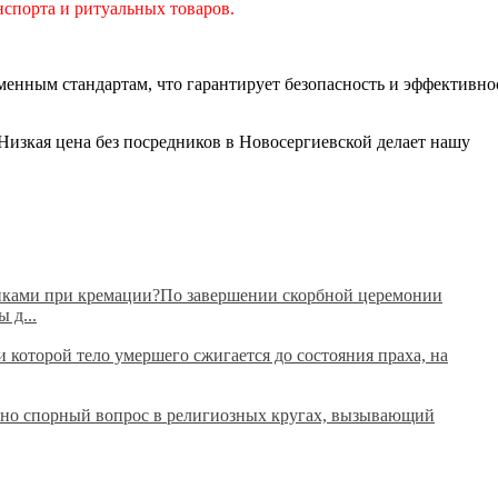
нспорта и ритуальных товаров.
менным стандартам, что гарантирует безопасность и эффективно
Низкая цена без посредников в Новосергиевской делает нашу
анками при кремации?По завершении скорбной церемонии
 д...
которой тело умершего сжигается до состояния праха, на
вно спорный вопрос в религиозных кругах, вызывающий