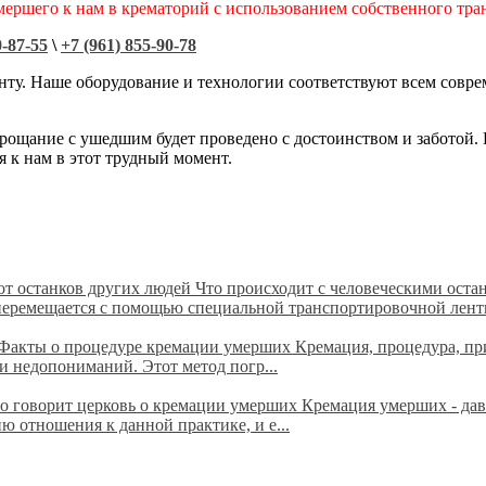
мершего к нам в крематорий с использованием собственного тра
0-87-55
\
+7 (961) 855-90-78
ту. Наше оборудование и технологии соответствуют всем совре
рощание с ушедшим будет проведено с достоинством и заботой. 
я к нам в этот трудный момент.
 от останков других людей
Что происходит с человеческими ост
перемещается с помощью специальной транспортировочной ленты
Факты о процедуре кремации умерших Кремация, процедура, при 
 недопониманий. Этот метод погр...
о говорит церковь о кремации умерших Кремация умерших - да
ю отношения к данной практике, и е...