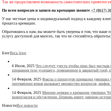
Так же предоставляем возможность самостоятельно привезти у
По всем вопросам и записи на кремацию звоните
+7 (8617) 3
У нас честные цены и индивидуальный подход к каждому клиен
процесса кремации.
Обратившись к нам, вы можете быть уверены в том, что ваше п
услугу доступной для многих, так что не стесняйтесь обратитьс
Блог
Весь блог
6 Июля, 2025
Что следует учесть чтобы прах был чистым
прощания тело усопшего, помещенное в закрытый гроб, 
14 Февраля, 2025
Факты о процедуре кремации умерших
протяжении веков вызывает множество вопросов, мифов и
14 Февраля, 2025
Мнение церкви о кремации умерших
Чт
разногласия и обсуждения. Церковь имеет давнюю истори
Новости
Все новости