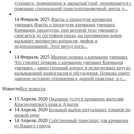
усопшего, помещенное в закрытый гроб, перемещается с
помощью специальной транспортировочной ленты д...
14 Февраля, 2025
Факты о процедуре кремации
умерших
Факты о процедуре кремации умерших
Кремация, процедура, при которой тело умершего
сжигается до состояния праха, на протяжении веков
вызывает множество вопросов, мифов и
недопониманий. Этот метод погр...
14 Февраля, 2025
Мнение церкви о кремации умерших
Что говорит церковь о кремации умерших Кремация
умерших - давно спорный вопрос в религиозных кругах,
вызывающий разногласия и обсуждения. Церковь имеет
давнюю историю отношения к данной практике, и е...
Новости
Все новости
15 Апреля, 2020
Оказание услуги кремации жителям
Краснодарского края и Адыгеи
14 Апреля, 2020
Большой выбор ритуальных товаров по
низкой цене
14 Апреля, 2020
Собственный транспорт для кремации
из Вашего города