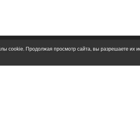
лы cookie. Продолжая просмотр сайта, вы разрешаете их и
КАТАЛОГ
О НАС
К
Перевоз груз 200
О нас
г.
Кремация
Политика безопасности
г.
Урны для праха
Условия соглашения
те
Карта сайта
Контакты
те
И