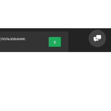
спользование.
x
ОНТАКТЫ
 Новороссийск, кладбище Кабахаха
 Краснодар, ул. Пашковская 70
л.
+7 (8617) 30-87-55
л.
+7 (961) 855-90-78
НН 550208731492 ОГРНИП 325237500067145