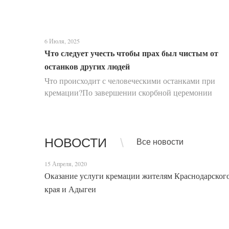
6 Июля, 2025
Что следует учесть чтобы прах был чистым от
останков других людей
Что происходит с человеческими останками при
кремации?По завершении скорбной церемонии
прощания тело усопшего, помещенное в закрытый
гроб, перемещается с помощью специальной
транспортировочной ленты д...
НОВОСТИ
Все новости
15 Апреля, 2020
Оказание услуги кремации жителям Краснодарског
края и Адыгеи