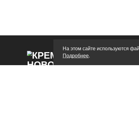
На этом сайте используются фай
Подробнее
.
Крематорий в Новороссийске – это
современный центр, предлагающий широкий
выбор услуг, связанных с кремацией и
дополнительными сервисами. На нашем сайте
вы найдете все необходимые сведения о
высококачественных похоронных услугах,
которые помогут вам в трудное время.
Крематорий Новороссийск