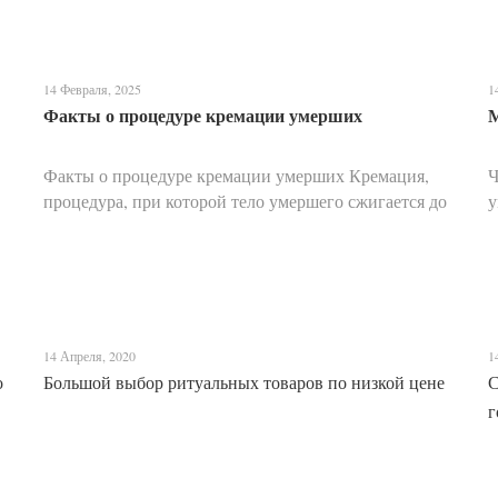
14 Февраля, 2025
1
Факты о процедуре кремации умерших
М
Факты о процедуре кремации умерших Кремация,
Ч
процедура, при которой тело умершего сжигается до
у
состояния праха, на протяжении веков вызывает
к
множество вопросов, мифов и недопониманий. Этот
Ц
метод погр...
д
14 Апреля, 2020
1
о
Большой выбор ритуальных товаров по низкой цене
С
г