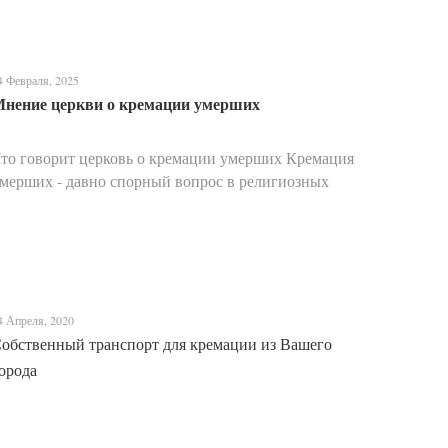
4 Февраля, 2025
нение церкви о кремации умерших
то говорит церковь о кремации умерших Кремация
мерших - давно спорный вопрос в религиозных
ругах, вызывающий разногласия и обсуждения.
ерковь имеет давнюю историю отношения к
анной практике, и е...
4 Апреля, 2020
обственный транспорт для кремации из Вашего
орода