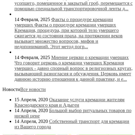
усопшего, помещенное в закрытый гроб, перемещается с
помощью специальной транспортировочной ленты д...
14 Февраля, 2025
Факты о процедуре кремации
умерших
Факты о процедуре кремации умерших
Кремация, процедура, при которой тело умершего
сжигается до состояния праха, на протяжении веков
вызывает множество вопросов, мифов и
недопониманий. Этот метод погр...
14 Февраля, 2025
Мнение церкви о кремации умерших
Что говорит церковь о кремации умерших Кремация
умерших - давно спорный вопрос в религиозных кругах,
вызывающий разногласия и обсуждения. Церковь имеет
давнюю историю отношения к данной практике, и е...
Новости
Все новости
15 Апреля, 2020
Оказание услуги кремации жителям
Краснодарского края и Адыгеи
14 Апреля, 2020
Большой выбор ритуальных товаров по
низкой цене
14 Апреля, 2020
Собственный транспорт для кремации
из Вашего города