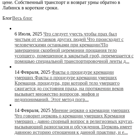
цене. Собственный транспорт и возврат урны обратно в
Лабинск в короткие сроки.
Блог
Весь блог
6 Июля, 2025
Что следует учесть чтобы прах был
чистым от останков других людей
Что происходит с
человеческими останками при кремации?По
завершении скорбной церемонии прощания тело
усопшего, помещенное в закрытый гроб, перемещается с
помощью специальной транспортировочной ленты д...
14 Февраля, 2025
Факты о процедуре кремации
умерших
Факты о процедуре кремации умерших
Кремация, процедура, при которой тело умершего
сжигается до состояния праха, на протяжении веков
вызывает множество вопросов, мифов и
недопониманий. Этот метод погр...
14 Февраля, 2025
Мнение церкви о кремации умерших
Что говорит церковь о кремации умерших Кремация
умерших - давно спорный вопрос в религиозных кругах,
вызывающий разногласия и обсуждения. Церковь имеет
давнюю историю отношения к данной практике, и е...