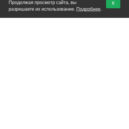
x
Продолжая просмотр сайта, вы
КАТАЛОГ
разрешаете их использование.
Подробнее
.
Перевоз груз 200
Кремация
Урны для праха
Карта сайта
О НАС
О нас
Политика безопасности
Условия соглашения
Контакты
КОНТАКТЫ