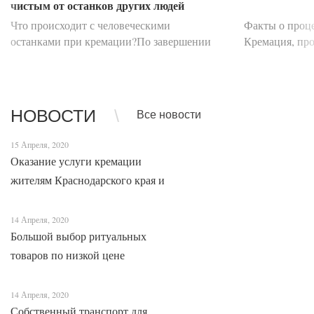
чистым от останков других людей
Что происходит с человеческими
Факты о проц
останками при кремации?По завершении
Кремация, про
скорбной церемонии прощания тело
умершего сжиг
усопшего, помещенное в закрытый гроб,
протяжении в
перемещается с помощью специальной
вопросов, ми
транспортировочной ленты д...
метод погр...
НОВОСТИ
Все новости
15 Апреля, 2020
Оказание услуги кремации
жителям Краснодарского края и
Адыгеи
14 Апреля, 2020
Большой выбор ритуальных
товаров по низкой цене
14 Апреля, 2020
Собственный транспорт для