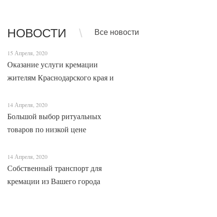
усопшего, помещенное в закрытый гроб,
протяжении в
перемещается с помощью специальной
вопросов, ми
транспортировочной ленты д...
метод погр...
НОВОСТИ
Все новости
15 Апреля, 2020
Оказание услуги кремации
жителям Краснодарского края и
Адыгеи
14 Апреля, 2020
Большой выбор ритуальных
товаров по низкой цене
14 Апреля, 2020
Собственный транспорт для
кремации из Вашего города