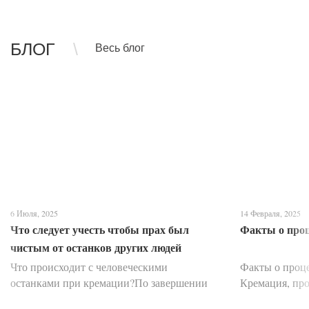
БЛОГ
Весь блог
6 Июля, 2025
14 Февраля, 2025
Что следует учесть чтобы прах был
Факты о про
чистым от останков других людей
Что происходит с человеческими
Факты о проц
останками при кремации?По завершении
Кремация, про
скорбной церемонии прощания тело
умершего сжиг