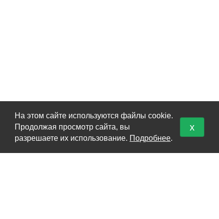
На этом сайте используются файлы cookie.
x
Продолжая просмотр сайта, вы
КАТАЛОГ
разрешаете их использование.
Подробнее
.
Перевоз груз 200
Кремация
Урны для праха
Карта сайта