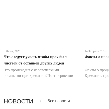
6 Июля, 2025
14 Февраля, 2025
Что следует учесть чтобы прах был
Факты о про
чистым от останков других людей
Что происходит с человеческими
Факты о проц
останками при кремации?По завершении
Кремация, про
скорбной церемонии прощания тело
умершего сжиг
усопшего, помещенное в закрытый гроб,
протяжении в
перемещается с помощью специальной
вопросов, ми
транспортировочной ленты д...
метод погр...
НОВОСТИ
Все новости