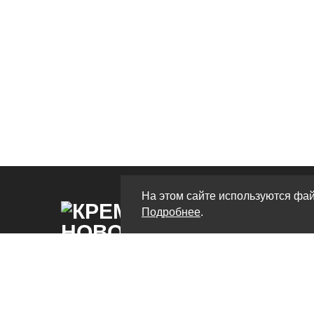
На этом сайте используются фай
Подробнее
.
Крематорий в Новороссийске – это
современный центр, предлагающий широкий
выбор услуг, связанных с кремацией и