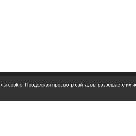
лы cookie. Продолжая просмотр сайта, вы разрешаете их и
КАТАЛОГ
О НАС
К
Перевоз груз 200
О нас
г.
Кремация
Политика безопасности
г.
Урны для праха
Условия соглашения
те
Карта сайта
Контакты