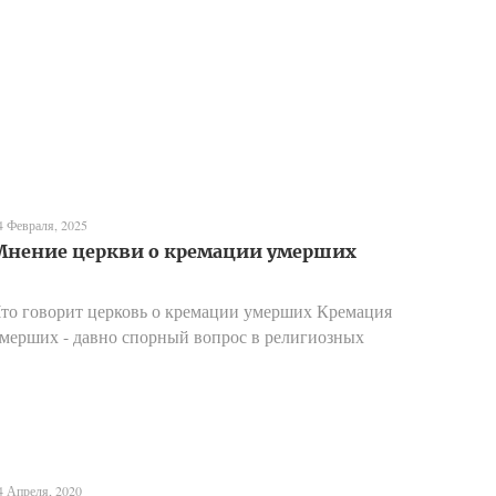
4 Февраля, 2025
Мнение церкви о кремации умерших
то говорит церковь о кремации умерших Кремация
мерших - давно спорный вопрос в религиозных
ругах, вызывающий разногласия и обсуждения.
ерковь имеет давнюю историю отношения к
анной практике, и е...
4 Апреля, 2020