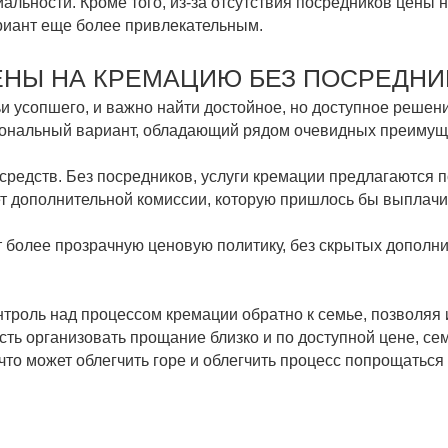
иальности. Кроме того, из-за отсутствия посредников цены
ариант еще более привлекательным.
ЕНЫ НА КРЕМАЦИЮ БЕЗ ПОСРЕДНИ
ьи усопшего, и важно найти достойное, но доступное решен
иональный вариант, обладающий рядом очевидных преимущ
редств. Без посредников, услуги кремации предлагаются по
ет дополнительной комиссии, которую пришлось бы выплачи
т более прозрачную ценовую политику, без скрытых дополни
нтроль над процессом кремации обратно к семье, позволяя
ь организовать прощание близко и по доступной цене, се
то может облегчить горе и облегчить процесс попрощаться