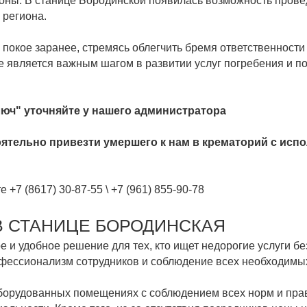
ороны. В станице Бородинской появилась возможность прове
 региона.
окое заранее, стремясь облегчить бремя ответственности
е является важным шагом в развитии услуг погребения и п
юч" уточняйте у нашего администратора
ятельно привезти умершего к нам в крематорий с исп
те
+7 (8617) 30-87-55
\
+7 (961) 855-90-78
В СТАНИЦЕ БОРОДИНСКАЯ
е и удобное решение для тех, кто ищет недорогие услуги 
офессионализм сотрудников и соблюдение всех необходимых
оборудованных помещениях с соблюдением всех норм и пра