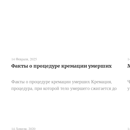
14 Февраля, 2025
1
Факты о процедуре кремации умерших
Факты о процедуре кремации умерших Кремация,
Ч
процедура, при которой тело умершего сжигается до
у
состояния праха, на протяжении веков вызывает
к
множество вопросов, мифов и недопониманий. Этот
Ц
метод погр...
д
14 Апреля, 2020
1