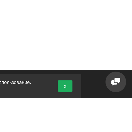
спользование.
x
ОНТАКТЫ
 Новороссийск, кладбище Кабахаха
 Краснодар, ул. Пашковская 70
л.
+7 (8617) 30-87-55