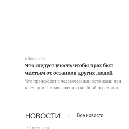
6 Июля, 2025
Что следует учесть чтобы прах был
чистым от останков других людей
Что происходит с человеческими останками при
кремации?По завершении скорбной церемонии
прощания тело усопшего, помещенное в закрытый
гроб, перемещается с помощью специальной
транспортировочной ленты д...
НОВОСТИ
Все новости
15 Апреля, 2020